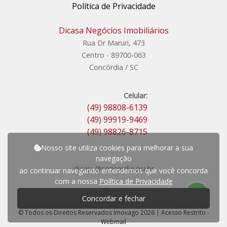
Política de Privacidade
Dicasa Negócios Imobiliários
Rua Dr Maruri, 473
Centro - 89700-063
Concórdia / SC
Celular:
(49) 98808-6139
(49) 99919-9469
(49) 98826-8715
Nosso site utiliza cookies para melhorar a sua
navegação
dicasa@concordia.psi.br
ao continuar navegando entendemos que você concorda
com a nossa
Política de Privacidade
P
r
e
c
i
s
a
d
e
a
j
u
d
a
?
Concordar e fechar
© Todos os Direitos Reservados Imovago 2026
|
Acesso Restrito
-
Webmail